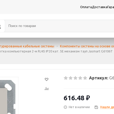
Оплата
Доставка
Гар
турированные кабельные системы
-
Компоненты системы на основе о
етка компьютерная 2-м RJ45 IP20 кат. 5E механизм тауп Jasmart G6106T
Артикул:
G
616.48
₽
Нет в наличии
Нашли д