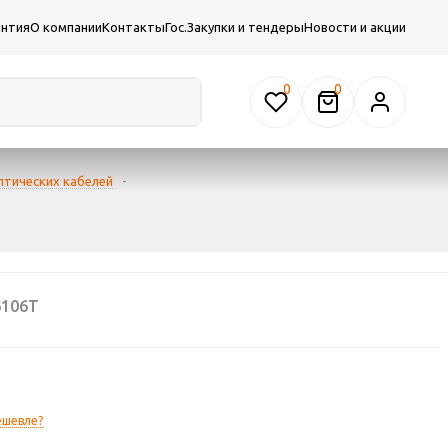
антия
О компании
Контакты
Гос.Закупки и тендеры
Новости и акции
0
птических кабелей
-
6106T
ешевле?