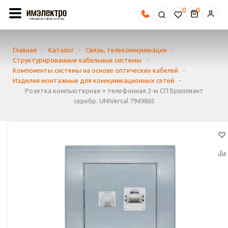
0
Главная
-
Каталог
-
Связь, телекоммуникации
-
Структурированные кабельные системы
-
Компоненты системы на основе оптических кабелей
-
Изделия монтажные для коммуникационных сетей
-
Розетка компьютерная + телефонная 2-м СП Бриллиант
серебр. UNIVersal 7949865