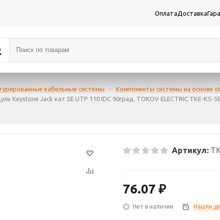
Оплата
Доставка
Гар
турированные кабельные системы
-
Компоненты системы на основе о
уль Keystone Jack кат.5E UTP 110 IDC 90град. TOKOV ELECTRIC TKE-KS-
Артикул:
TK
76.07
₽
Нет в наличии
Нашли д