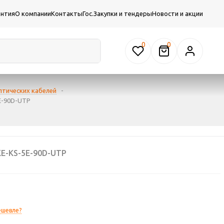
антия
О компании
Контакты
Гос.Закупки и тендеры
Новости и акции
0
птических кабелей
-
5E-90D-UTP
E-KS-5E-90D-UTP
ешевле?