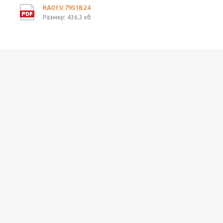
RA01.V.79518.24
Размер: 436,3 кб