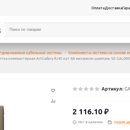
Оплата
Доставка
Гар
турированные кабельные системы
-
Компоненты системы на основе о
етка компьютерная ArtGallery RJ45 кат.6A механизм шампань SE GAL000
Артикул:
GA
2 116.10
₽
Нет в наличии
Нашли д