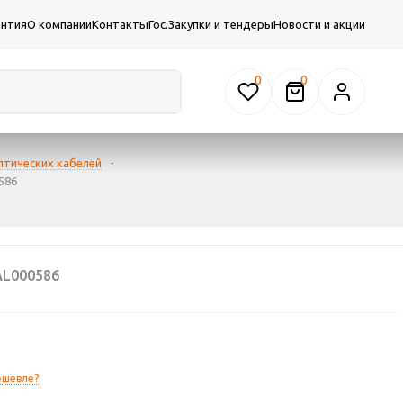
антия
О компании
Контакты
Гос.Закупки и тендеры
Новости и акции
0
птических кабелей
-
586
L000586
ешевле?