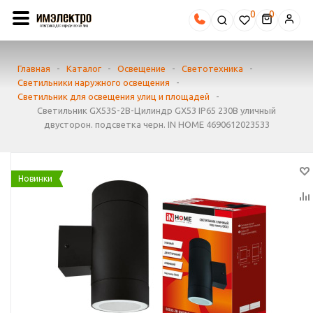
0
Главная
-
Каталог
-
Освещение
-
Светотехника
-
Светильники наружного освещения
-
Светильник для освещения улиц и площадей
-
Светильник GX53S-2B-Цилиндр GX53 IP65 230В уличный
двусторон. подсветка черн. IN HOME 4690612023533
Новинки