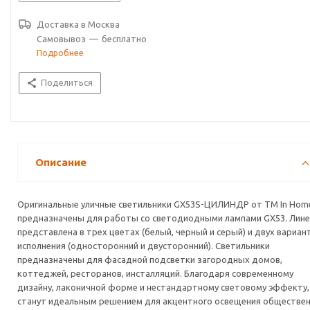
• Предназначен под лампы GX53
• Рассеиватель – стекло
Доставка в
Москва
• Форма корпуса – цилиндр
Самовывоз
—
бесплатно
• Форматы светильников – односторонний и двухсторонний
Подробнее
• Цвета корпуса – белый, черный, бронза
• Температурный диапазон -20° +40°C
Поделиться
• Степень защиты IP65
• Простой монтаж и установка
Описание
Оригинальные уличные светильники GX53S-ЦИЛИНДР от ТМ In Hom
предназначены для работы со светодиодными лампами GX53. Лине
представлена в трех цветах (белый, черный и серый) и двух вариан
исполнения (односторонний и двусторонний). Светильники
предназначены для фасадной подсветки загородных домов,
коттеджей, ресторанов, инсталляций. Благодаря современному
дизайну, лаконичной форме и нестандартному световому эффекту,
станут идеальным решением для акцентного освещения обществе