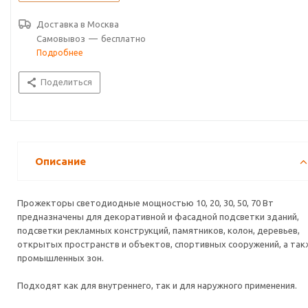
Светодиодные прожекторы являются энергоэффективной
Доставка в
Москва
заменой галогенных прожекторов, при малой мощности
Самовывоз
—
бесплатно
потребления обладают высокой светоотдачей.
Подробнее
Материалы изготовления и конструкция прожекторов СДО
обеспечивают их высокую механическую прочность и полную
Поделиться
защиту от пыли и влаги по классу IP65 (кроме моделей с датчиком
движения, имеющих защитный фактор IP54).
Соответствуют ГОСТ Р МЭК 60598-1, ГОСТ 17516, ГОСТ 14254.
Описание
Прожекторы светодиодные мощностью 10, 20, 30, 50, 70 Вт
предназначены для декоративной и фасадной подсветки зданий,
подсветки рекламных конструкций, памятников, колон, деревьев,
открытых пространств и объектов, спортивных сооружений, а так
промышленных зон.
Подходят как для внутреннего, так и для наружного применения.