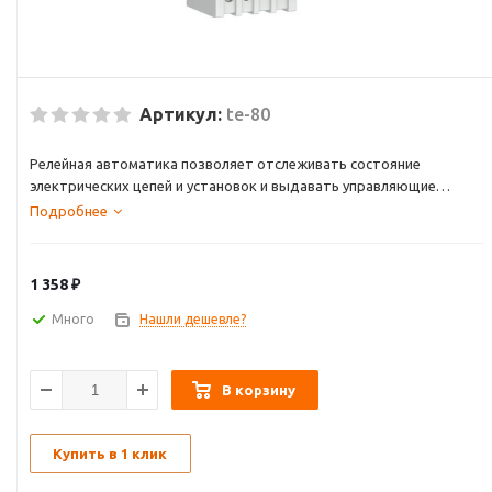
Артикул:
te-80
Релейная автоматика позволяет отслеживать состояние
электрических цепей и установок и выдавать управляющие
воздействия на исполнительные механизмы. Формирование
Подробнее
управляющих воздействий производится в автоматическом
режиме в соответствии с настройками, заданными
пользователем.
1 358
₽
Много
Нашли дешевле?
В корзину
Купить в 1 клик