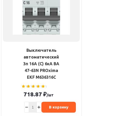
Выключатель
автоматический
3п 16А (C) 6кА ВА
47-63N PROxima
EKF M636316C
718.87
₽
/шт
В корзину