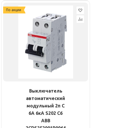
По акции
Выключатель
автоматический
модульный 2п C
6А 6кА S202 C6
ABB