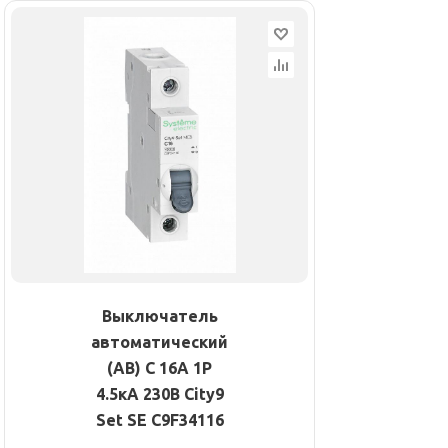
Выключатель
автоматический
(АВ) С 16А 1P
4.5кА 230В City9
Set SE C9F34116