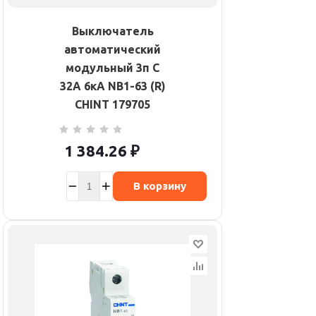
Выключатель
автоматический
модульный 3п C
32А 6кА NB1-63 (R)
CHINT 179705
1 384.26
₽
В корзину