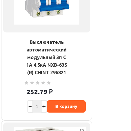
Выключатель
автоматический
модульный 3п C
1А 4.5кА NXB-63S
(R) CHINT 296821
252.79
₽
В корзину