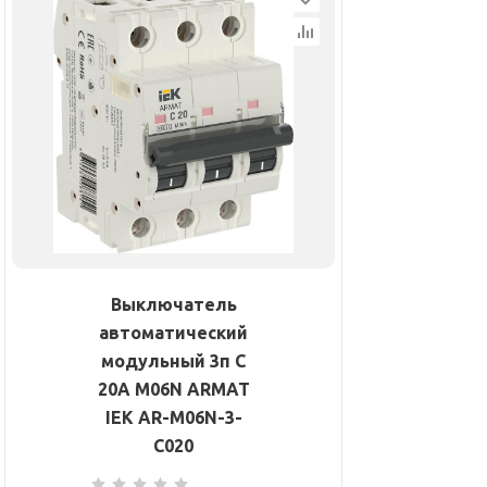
Выключатель
автоматический
модульный 3п C
20А M06N ARMAT
IEK AR-M06N-3-
C020