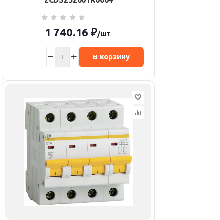
2CDS252001R0064
1 740.16
₽
/шт
В корзину