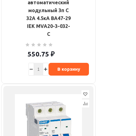
автоматический
модульный 3п C
32А 4.5кА ВА47-29
IEK MVA20-3-032-
C
550.75
₽
В корзину