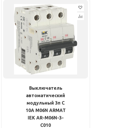
Выключатель
автоматический
модульный 3п C
10А M06N ARMAT
IEK AR-M06N-3-
C010