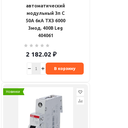
автоматический
модульный 3п C
50А 6кА TX3 6000
3мод. 400В Leg
404061
2 182.02
₽
В корзину
Новинки