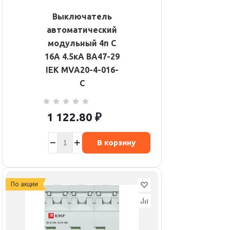
Выключатель
автоматический
модульный 4п C
16А 4.5кА ВА47-29
IEK MVA20-4-016-
C
1 122.80
₽
В корзину
По акции