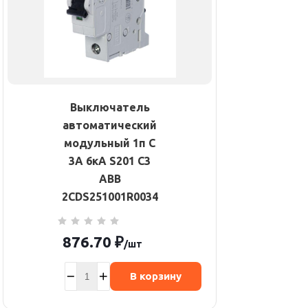
Выключатель
автоматический
модульный 1п C
3А 6кА S201 C3
ABB
2CDS251001R0034
876.70
₽
/шт
В корзину