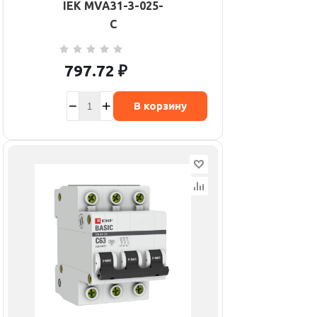
IEK MVA31-3-025-
C
797.72
₽
В корзину