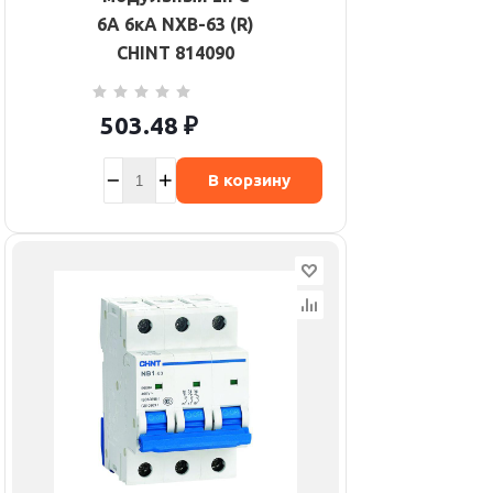
6А 6кА NXB-63 (R)
CHINT 814090
503.48
₽
В корзину