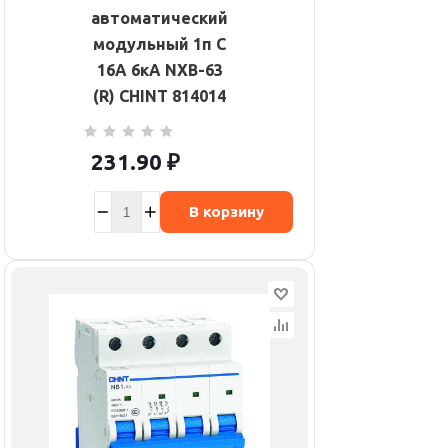
автоматический
модульный 1п C
16А 6кА NXB-63
(R) CHINT 814014
231.90
₽
В корзину