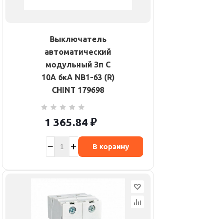
Выключатель
автоматический
модульный 3п C
10А 6кА NB1-63 (R)
CHINT 179698
1 365.84
₽
В корзину