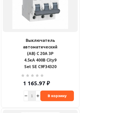
Выключатель
автоматический
(АВ) С 20А 3P
4.5кА 400В City9
Set SE C9F34320
1 165.97
₽
В корзину