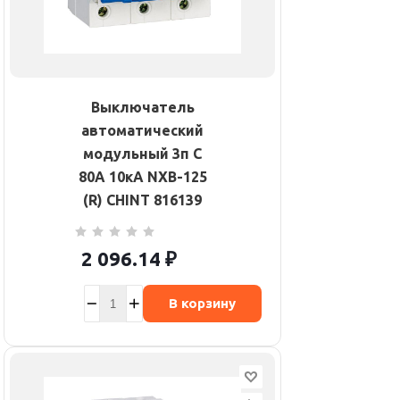
Выключатель
автоматический
модульный 3п C
80А 10кА NXB-125
(R) CHINT 816139
2 096.14
₽
В корзину