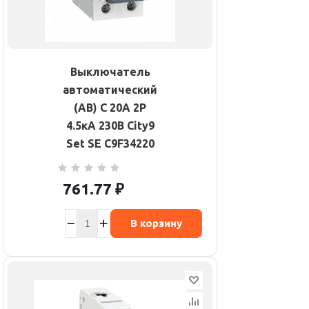
Выключатель
автоматический
(АВ) С 20А 2P
4.5кА 230В City9
Set SE C9F34220
761.77
₽
В корзину