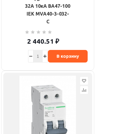
32А 10кА ВА47-100
IEK MVA40-3-032-
C
2 440.51
₽
В корзину