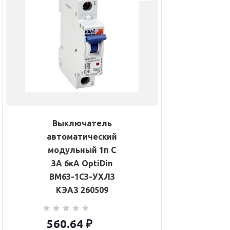
Выключатель
автоматический
модульный 1п C
3А 6кА OptiDin
BM63-1C3-УХЛ3
КЭАЗ 260509
560.64
₽