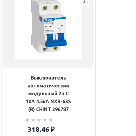
Выключатель
автоматический
модульный 2п C
10А 4.5кА NXB-63S
(R) CHINT 296787
318.46
₽