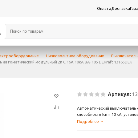
Оплата
Доставка
Гар
лектрооборудование
-
Низковольтное оборудование
-
Выключатель
 автоматический модульный 2п C 16А 10кА ВА-105 DEKraft 13165DEK
Артикул:
13
Автоматический выключатель сер
способность Icn = 10 кА; устан
выключателей ВА-105 является 
Подробнее
и 10 000 циклов соответствен
расцепителей на переменный и 