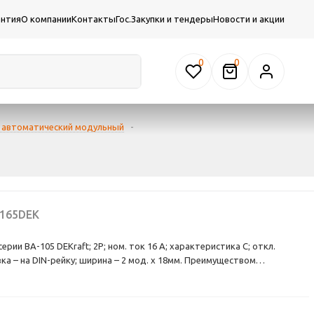
антия
О компании
Контакты
Гос.Закупки и тендеры
Новости и акции
0
 автоматический модульный
-
165DEK
ии ВА-105 DEKraft; 2P; ном. ток 16 А; характеристика C; откл.
овка – на DIN-рейку; ширина – 2 мод. х 18мм. Преимуществом
их высокая механическая и электрическая износостойкость — в 20 000
но. Аппараты ВА-105 имеют возможность применения независимых
постоянный ток, а также возможность установки устройств на