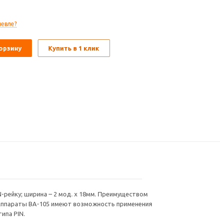
 PIN.
евле?
орзину
Купить в 1 клик
IN-рейку; ширина – 2 мод. х 18мм. Преимуществом
. Аппараты ВА-105 имеют возможность применения
ипа PIN.