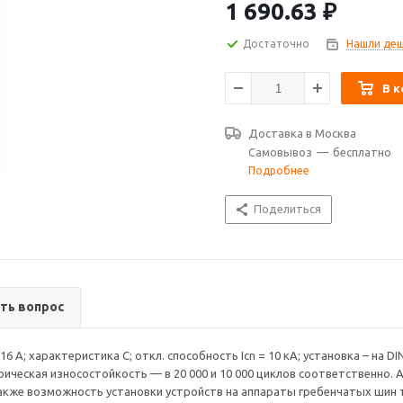
аппараты гребенчатых шин типа
1 690.63
₽
Достаточно
Нашли деш
В к
Доставка в
Москва
Самовывоз
—
бесплатно
Подробнее
Поделиться
ть вопрос
6 А; характеристика C; откл. способность Icn = 10 кА; установка – на D
рическая износостойкость — в 20 000 и 10 000 циклов соответственно
акже возможность установки устройств на аппараты гребенчатых шин т