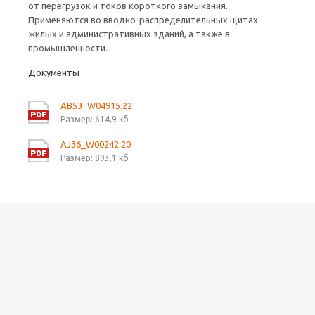
от перегрузок и токов короткого замыкания.
Применяются во вводно-распределительных щитах
жилых и административных зданий, а также в
промышленности.
Документы
AB53_W04915.22
Размер: 614,9 кб
AJ36_W00242.20
Размер: 893,1 кб