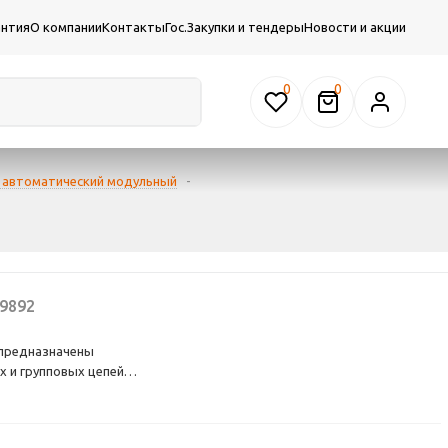
антия
О компании
Контакты
Гос.Закупки и тендеры
Новости и акции
0
 автоматический модульный
-
9892
предназначены
 и групповых цепей
го замыкания.
еделительных щитах
ний, а также в