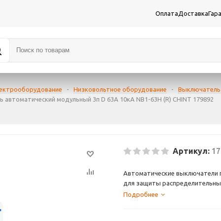
Оплата
Доставка
Гар
лектрооборудование
-
Низковольтное оборудование
-
Выключатель
 автоматический модульный 3п D 63А 10кА NB1-63H (R) CHINT 179892
Артикул:
17
Автоматические выключатели 
для защиты распределительных
от перегрузок и токов коротко
Подробнее
Применяются во вводно-распр
жилых и административных зда