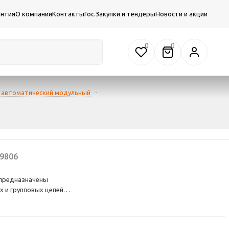
антия
О компании
Контакты
Гос.Закупки и тендеры
Новости и акции
0
 автоматический модульный
-
9806
предназначены
 и групповых цепей
го замыкания.
еделительных щитах
ний, а также в