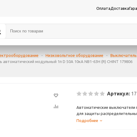
Оплата
Доставка
Гар
лектрооборудование
-
Низковольтное оборудование
-
Выключатель
 автоматический модульный 1п D 50А 10кА NB1-63H (R) CHINT 179806
Артикул:
17
Автоматические выключатели 
для защиты распределительных
от перегрузок и токов коротко
Подробнее
Применяются во вводно-распр
жилых и административных зда