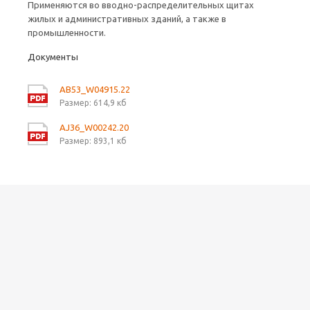
Применяются во вводно-распределительных щитах
жилых и административных зданий, а также в
промышленности.
Документы
AB53_W04915.22
Размер: 614,9 кб
AJ36_W00242.20
Размер: 893,1 кб