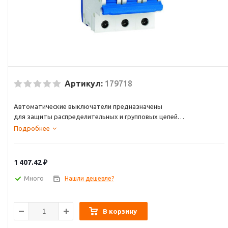
Артикул:
179718
Автоматические выключатели предназначены
для защиты распределительных и групповых цепей
от перегрузок и токов короткого замыкания.
Подробнее
Применяются во вводно-распределительных щитах
жилых и административных зданий, а также в
промышленности.
1 407.42
₽
Много
Нашли дешевле?
В корзину