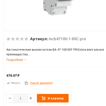
Артикул:
mcb47100-1-80C-pro
Автоматические выключатели ВА 47-100 EKF PROxima впитали все
преимущества
предшествующей модели (взаимозаменяемы) и самые последние
Подробнее
инновационные
разработки. Производятся в одно-, двух-, трех- и
четырехполюсном исполнении.
676.07
₽
Много
Нашли дешевле?
В корзину