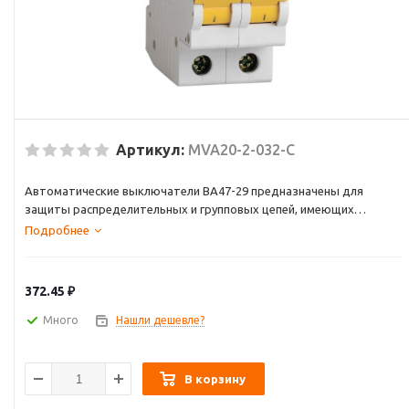
Артикул:
MVA20-2-032-C
Автоматические выключатели ВА47-29 предназначены для
защиты распределительных и групповых цепей, имеющих
различную нагрузку:
Подробнее
– электроприборы, освещение – выключатели с характеристикой
В,
– двигатели с небольшими пусковыми токами (компрессор,
372.45
₽
вентилятор) – выключатели с характеристикой C,
– двигатели с большими пусковыми токами (подъемные
Много
Нашли дешевле?
механизмы, насосы) – выключатели с характеристикой D.
Автоматические выключатели ВА47-29 рекомендуются к
применению в вводно-распределительных устройствах для
В корзину
жилых и общественных зданий.