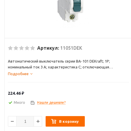
Артикул:
11051DEK
Автоматический выключатель серии ВА-101 DEKraft; 1P;
номинальный ток 3 А; характеристика С; отключающая
способность 4,5 кА. Новый механизм расцепления мгновенно
Подробнее
разрывает цепь при возникновении аварии. 5 монолитных
заклепок повышают прочность корпуса аппарата. Сплошная
лицевая панель обеспечивает безопасность эксплуатации
224.46
₽
аппарата. Боковые каналы охлаждения повышают стабильность
работы при высоких температурах окружающей среды.
Много
Нашли дешевле?
Полностью автоматизированный контроль качества
производства.
В корзину