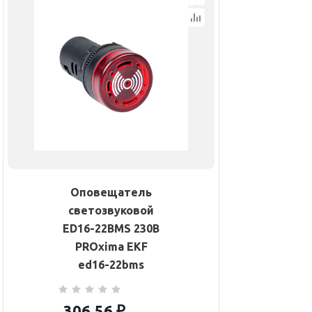
Оповещатель
светозвуковой
ED16-22BMS 230В
PROxima EKF
ed16-22bms
306.56
₽