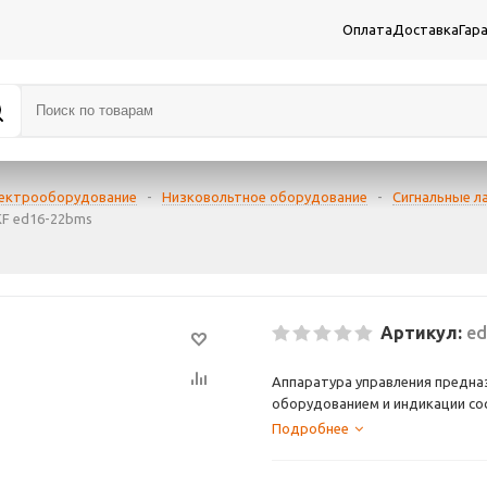
Оплата
Доставка
Гар
лектрооборудование
-
Низковольтное оборудование
-
Сигнальные л
KF ed16-22bms
Артикул:
ed
Аппаратура управления предна
оборудованием и индикации сос
электрических цепях переменно
Подробнее
напряжением до 400 В; устанав
устройствах, устройствах авто