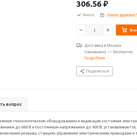
приводами и т. п.
306.56
₽
Много
Нашли дешевле?
В к
Доставка в
Москва
Самовывоз
—
бесплатно
Подробнее
Поделиться
ть вопрос
вления технологическим оборудованием и индикации состояния электри
яжением до 660 В и постоянным напряжением до 400 В; устанавливается,
ключения резерва, станциях управления электрическими приводами и т.