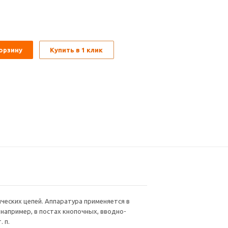
орзину
Купить в 1 клик
ческих цепей. Аппаратура применяется в
 например, в постах кнопочных, вводно-
 п.