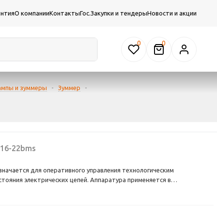
антия
О компании
Контакты
Гос.Закупки и тендеры
Новости и акции
0
ампы и зуммеры
-
Зуммер
-
16-22bms
значается для оперативного управления технологическим
тояния электрических цепей. Аппаратура применяется в
го тока частотой 50/60 Гц с напряжением до 660 В и постоянным
ливается, например, в постах кнопочных, вводно-распределительных
матического включения резерва, станциях управления электрическими