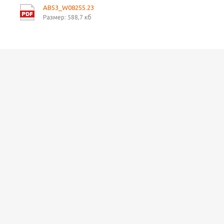
AB53_W08255.23
Размер: 588,7 кб