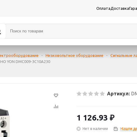
Оплата
Доставка
Гар
лектрооборудование
-
Низковольтное оборудование
-
Сигнальные л
 1НО YON DMC009-3C10A230
Артикул:
D
1 126.93
₽
Нет в наличии
Нашли д