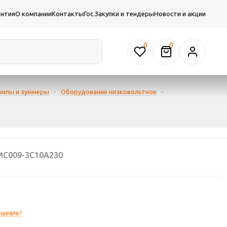
антия
О компании
Контакты
Гос.Закупки и тендеры
Новости и акции
0
ампы и зуммеры
-
Оборудование низковольтное
-
MC009-3C10A230
ешевле?