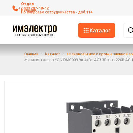
+7 499 707-18-12
Каталог
Главная
-
Каталог
-
Низковольтное и промышленное э
Миниконтактор YON DMC009 9A 4кВт AC3 3P кат. 220В AC