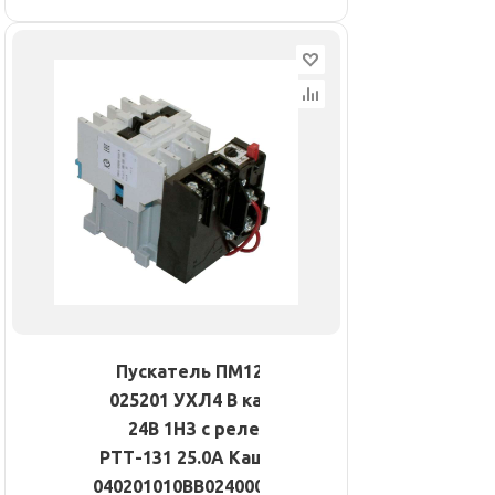
Пускатель ПМ12-
025201 УХЛ4 В кат.
24В 1НЗ с реле
РТТ-131 25.0А Кашин
040201010ВВ024000810