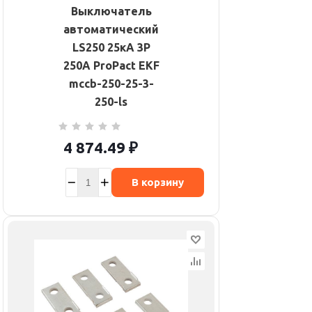
Выключатель
автоматический
LS250 25кА 3P
250А ProPact EKF
mccb-250-25-3-
250-ls
4 874.49
₽
В корзину