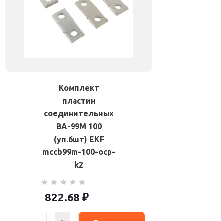
Комплект
пластин
соединительных
ВА-99М 100
(уп.6шт) EKF
mccb99m-100-ocp-
k2
822.68
₽