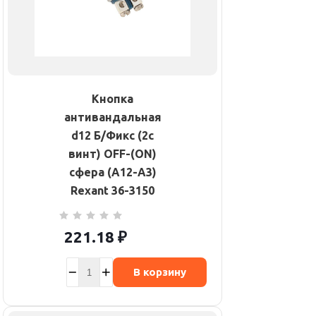
Кнопка
антивандальная
d12 Б/Фикс (2с
винт) OFF-(ON)
сфера (A12-A3)
Rexant 36-3150
221.18
₽
В корзину