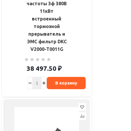
частоты 3ф 380В
11кВт
встроенный
тормозной
прерыватель и
ЭМС фильтр DKC
V2000-T0011G
38 497.50
₽
В корзину