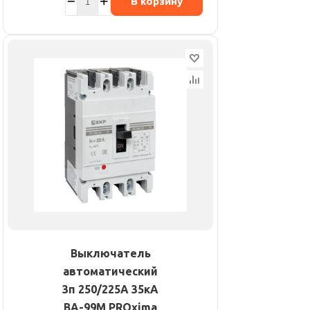
В корзину
Выключатель
автоматический
3п 250/225А 35кА
ВА-99М PROxima