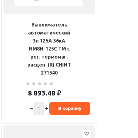
Выключатель
автоматический
3п 125А 36кА
NM8N-125C TM с
рег. термомаг.
расцеп. (R) CHINT
271540
8 893.48
₽
В корзину