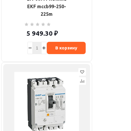
EKF mccb99-250-
225m
5 949.30
₽
В корзину