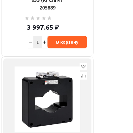
63S (R) CHINT
205889
3 997.65
₽
В корзину