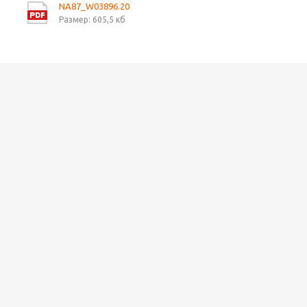
NA87_W03896.20
Размер: 605,5 кб