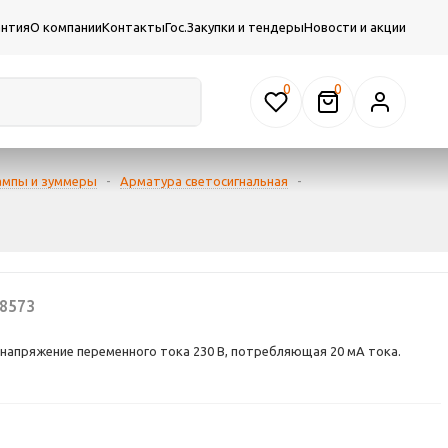
антия
О компании
Контакты
Гос.Закупки и тендеры
Новости и акции
0
ампы и зуммеры
-
Арматура светосигнальная
-
8573
напряжение переменного тока 230 В, потребляющая 20 мА тока.