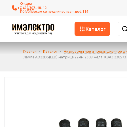
+7 499 707-18-12
Каталог
Главная
-
Каталог
-
Низковольтное и промышленное э
Лампа AD22DS(LED) матрица 22мм 230В желт. КЭАЗ 238573