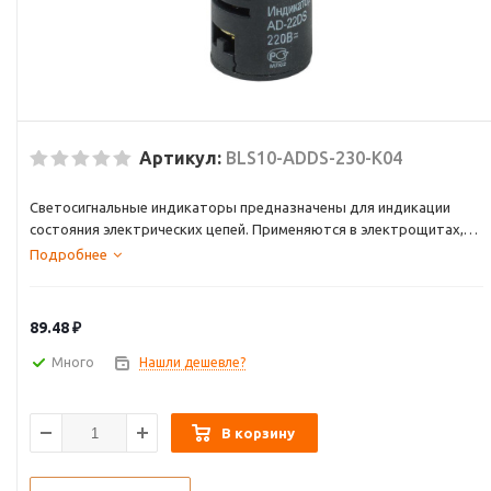
Артикул:
BLS10-ADDS-230-K04
Светосигнальные индикаторы предназначены для индикации
состояния электрических цепей. Применяются в электрощитах,
промышленном оборудовании и на объектах энергоснабжения.
Подробнее
Разнообразные цветовые варианты позволяют наиболее
эффективно компоновать щиты и панели.
89.48
₽
Много
Нашли дешевле?
В корзину