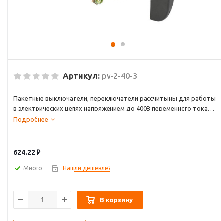
Артикул:
pv-2-40-3
Пакетные выключатели, переключатели рассчитыны для работы
в электрических цепях напряжением до 400В переменного тока
частотой 50, 60 Гц и 400 Гц и до 220В постоянного тока
Подробнее
Выключатели (переключатели) обеспечивают работу в
следующих режимах: продолжительном, прерывисто-
продолжительцном и повторно-кратковременном. Частота
624.22
₽
переключений не более 120 раз в час.
Много
Нашли дешевле?
В корзину