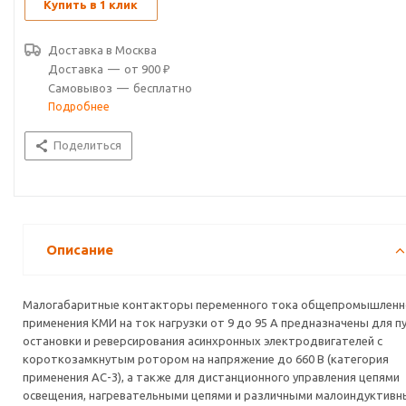
управление вентиляторами, насосами, тепловыми завесами,
Купить в 1 клик
печами, кран-балками, станками, освещением, в системах
автоматического ввода резерва (АВР).
Доставка в
Москва
Доставка
—
от 900 ₽
По своим конструктивным и техническим характеристикам
Самовывоз
—
бесплатно
контакторы малогабаритные серии КМИ соответствуют
Подробнее
требованиям международных и российских стандартов ГОСТ Р
50030.4.1-2012 (МЭК 60947-4-1:2009).
Поделиться
Контакторы малогабаритные серии КМИ прошли
сертификационные испытания и на их серийный выпуск получен
сертификат соответствия РОСС CN.ME86.B00144.
Описание
Малогабаритные контакторы переменного тока общепромышленн
применения КМИ на ток нагрузки от 9 до 95 А предназначены для пу
остановки и реверсирования асинхронных электродвигателей с
короткозамкнутым ротором на напряжение до 660 В (категория
применения АС-3), а также для дистанционного управления цепями
освещения, нагревательными цепями и различными малоиндуктив