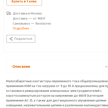
управление вентиляторами, насосами, тепловыми завесами,
Купить в 1 клик
печами, кран-балками, станками, освещением, в системах
автоматического ввода резерва (АВР).
Доставка в
Москва
Доставка
—
от 900 ₽
По своим конструктивным и техническим характеристикам
Самовывоз
—
бесплатно
контакторы малогабаритные серии КМИ соответствуют
Подробнее
требованиям международных и российских стандартов ГОСТ Р
50030.4.1-2012 (МЭК 60947-4-1:2009).
Поделиться
Контакторы малогабаритные серии КМИ прошли
сертификационные испытания и на их серийный выпуск получен
сертификат соответствия РОСС CN.ME86.B00144.
Описание
Малогабаритные контакторы переменного тока общепромышленн
применения КМИ на ток нагрузки от 9 до 95 А предназначены для пу
остановки и реверсирования асинхронных электродвигателей с
короткозамкнутым ротором на напряжение до 660 В (категория
применения АС-3), а также для дистанционного управления цепями
освещения, нагревательными цепями и различными малоиндуктив