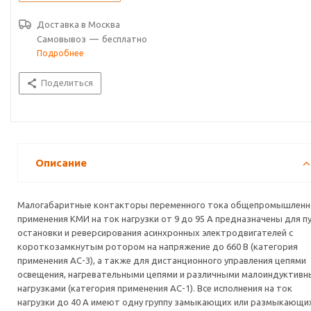
печами, кран-балками, станками, освещением, в системах
автоматического ввода резерва (АВР).
Доставка в
Москва
Самовывоз
—
бесплатно
По своим конструктивным и техническим характеристикам
Подробнее
контакторы малогабаритные серии КМИ соответствуют
требованиям международных и российских стандартов ГОСТ Р
Поделиться
50030.4.1-2012 (МЭК 60947-4-1:2009).
Контакторы малогабаритные серии КМИ прошли
сертификационные испытания и на их серийный выпуск получен
сертификат соответствия РОСС CN.ME86.B00144.
Описание
Малогабаритные контакторы переменного тока общепромышленн
применения КМИ на ток нагрузки от 9 до 95 А предназначены для пу
остановки и реверсирования асинхронных электродвигателей с
короткозамкнутым ротором на напряжение до 660 В (категория
применения АС-3), а также для дистанционного управления цепями
освещения, нагревательными цепями и различными малоиндуктив
нагрузками (категория применения АС-1). Все исполнения на ток
нагрузки до 40 А имеют одну группу замыкающих или размыкающи