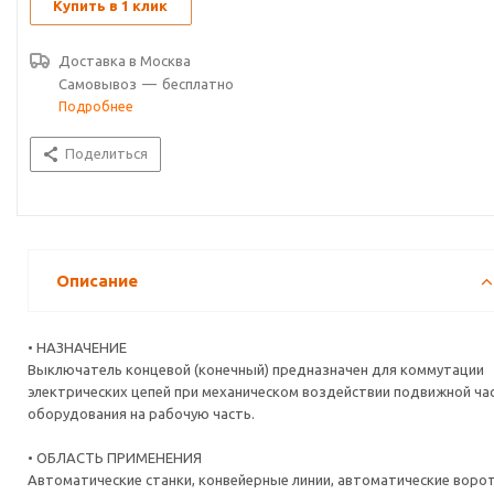
цепи. При прекращении механического воздействия контакты
Купить в 1 клик
возвращаются в исходное состояние.
Доставка в
Москва
• ДОПОЛНИТЕЛЬНЫЕ ПРИНАДЛЕЖНОСТИ ИЛИ АКСЕССУАРЫ
Самовывоз
—
бесплатно
кабель для подключения, типа КВВГ.
Подробнее
Поделиться
Описание
• НАЗНАЧЕНИЕ
Выключатель концевой (конечный) предназначен для коммутации
электрических цепей при механическом воздействии подвижной ча
оборудования на рабочую часть.
• ОБЛАСТЬ ПРИМЕНЕНИЯ
Автоматические станки, конвейерные линии, автоматические ворот