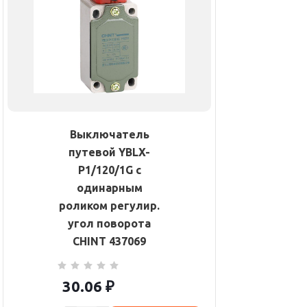
Выключатель
путевой YBLX-
P1/120/1G с
одинарным
роликом регулир.
угол поворота
CHINT 437069
30.06
₽