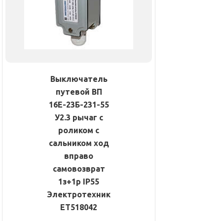
Выключатель
путевой ВП
16Е-23Б-231-55
У2.3 рычаг с
роликом с
сальником ход
вправо
самовозврат
1з+1р IP55
Электротехник
ET518042