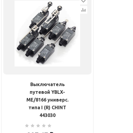
Выключатель
путевой YBLX-
ME/8166 универс.
типа I (R) CHINT
443030