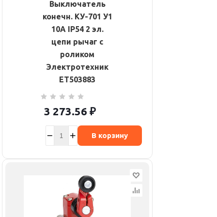
Выключатель
конечн. КУ-701 У1
10А IP54 2 эл.
цепи рычаг с
роликом
Электротехник
ET503883
3 273.56
₽
В корзину