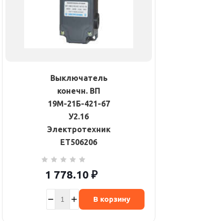
Выключатель
конечн. ВП
19М-21Б-421-67
У2.16
Электротехник
ET506206
1 778.10
₽
В корзину