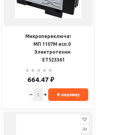
Микропереключатель
МП 1107М исп.01
Электротехник
ET523361
664.47
₽
В корзину