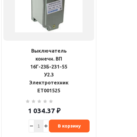
Выключатель
конечн. ВП
16Г-23Б-231-55
У2.3
Электротехник
ET001525
1 034.37
₽
В корзину