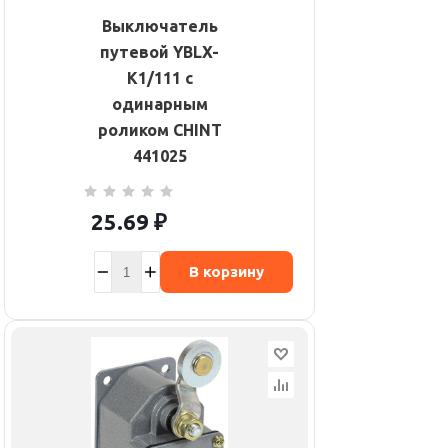
Выключатель
путевой YBLX-
K1/111 с
одинарным
роликом CHINT
441025
25.69
₽
В корзину