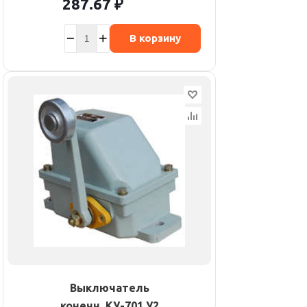
287.67
₽
В корзину
Выключатель
конечн. КУ-701 У2