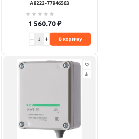
A8222-77946503
1 560.70
₽
В корзину