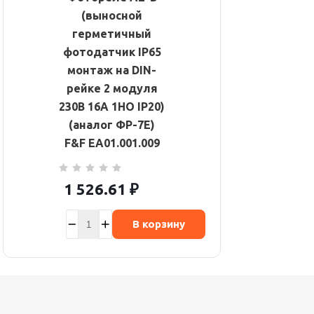
(выносной
герметичный
фотодатчик IP65
монтаж на DIN-
рейке 2 модуля
230В 16А 1НО IP20)
(аналог ФР-7Е)
F&F EA01.001.009
1 526.61
₽
В корзину