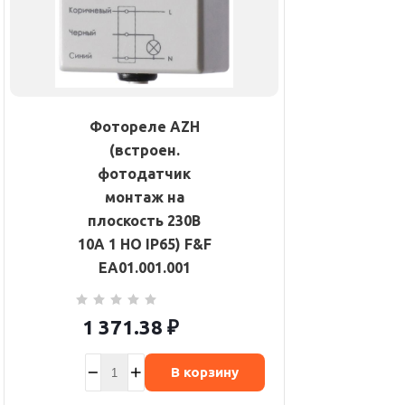
Фотореле AZH
(встроен.
фотодатчик
монтаж на
плоскость 230В
10А 1 НО IP65) F&F
EA01.001.001
1 371.38
₽
В корзину