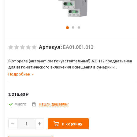
Артикул:
EA01.001.013
Фотореле (автомат светочувствительный) AZ-112 предназначен
для автоматического включения освещения в сумерки и
выключения на рассвете.
Подробнее
Область применения
Для управления освещением улиц, витрин магазинов, рекламы,
автостоянок, железнодорожных переездов, остановочных
2 216.63
₽
пунктов, строек, коттеджей и т.п., а также для использования в
устройствах промышленной автоматики.
Много
Нашли дешевле?
Принцип работы основан на контроле уровня освещенности
встроенным фотодатчиком. Автомат оснащен схемой
помехозащиты от ложных срабатываний.
В корзину
Выносной фотодатчик в комплекте, датчик можно удлинять до
50 метров. Максимальный ток нагрузки - 16 А.