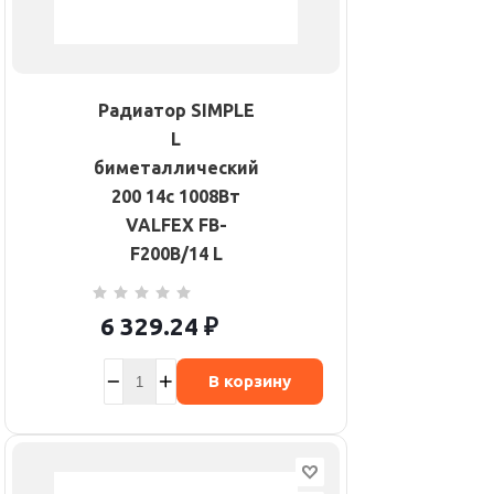
Радиатор SIMPLE
L
биметаллический
200 14с 1008Вт
VALFEX FB-
F200B/14 L
6 329.24
₽
В корзину