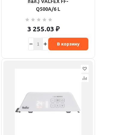
пал.) VALFEX FF-
Q500A/6 L
3 255.03
₽
В корзину