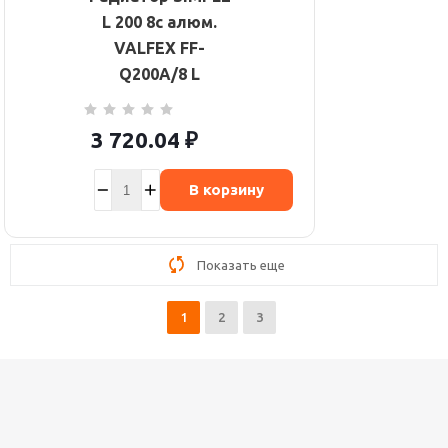
L 200 8с алюм.
VALFEX FF-
Q200A/8 L
3 720.04
₽
В корзину
Показать еще
1
2
3