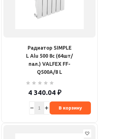
Радиатор SIMPLE
L Alu 500 8с (64шт/
пал.) VALFEX FF-
Q500A/8 L
4 340.04
₽
В корзину