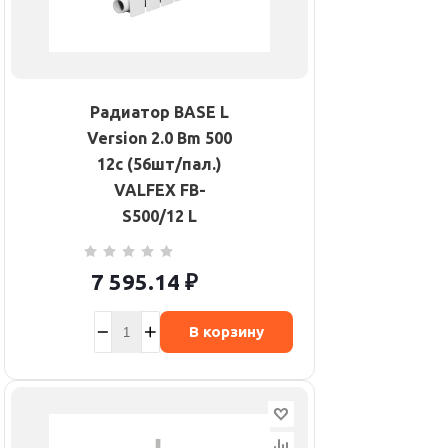
Радиатор BASE L
Version 2.0 Bm 500
12с (56шт/пал.)
VALFEX FB-
S500/12 L
7 595.14
₽
В корзину