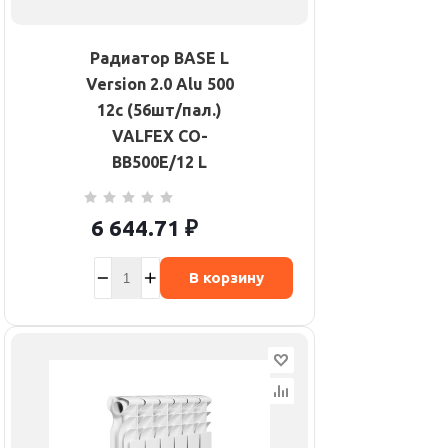
Радиатор BASE L
Version 2.0 Alu 500
12с (56шт/пал.)
VALFEX CO-
BB500E/12 L
6 644.71
₽
В корзину