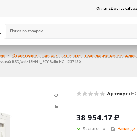
Оплата
Доставка
Гар
емы
-
Отопительные приборы, вентиляция, технологические и инжене
ужный BSD/out-18HN1_20Y Ballu НС-1237150
Артикул:
НС
38 954.17
₽
Достаточно
Нашли деш