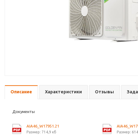
Описание
Характеристики
Отзывы
Зада
Документы
AIA46_W17951.21
AIA46_W17
Размер: 714,9 кб
Размер: 614