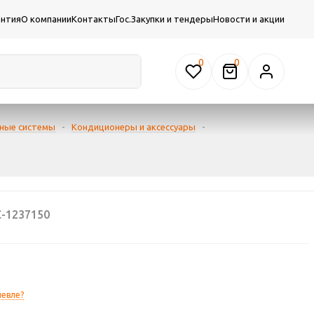
антия
О компании
Контакты
Гос.Закупки и тендеры
Новости и акции
0
рные системы
-
Кондиционеры и аксессуары
-
-1237150
евле?