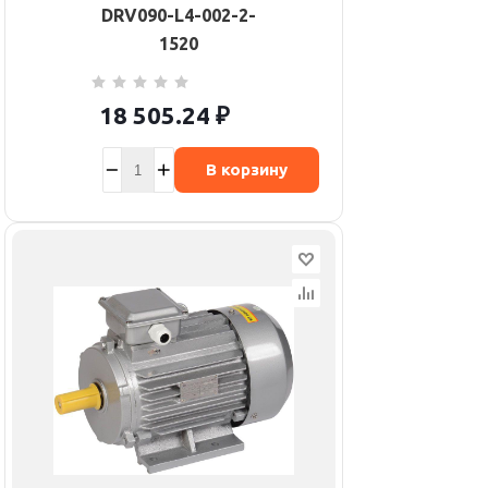
DRV090-L4-002-2-
1520
18 505.24
₽
В корзину