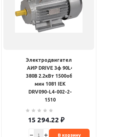
Электродвигатель
АИР DRIVE 3ф 90L4
380В 2.2кВт 1500об/
мин 1081 IEK
DRV090-L4-002-2-
1510
15 294.22
₽
В корзину