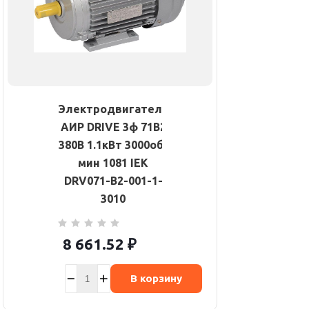
Электродвигатель
АИР DRIVE 3ф 71B2
380В 1.1кВт 3000об/
мин 1081 IEK
DRV071-B2-001-1-
3010
8 661.52
₽
В корзину