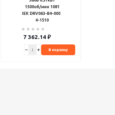
380В 0.37кВт
1500об/мин 1081
IEK DRV063-B4-000-
4-1510
7 362.14
₽
В корзину