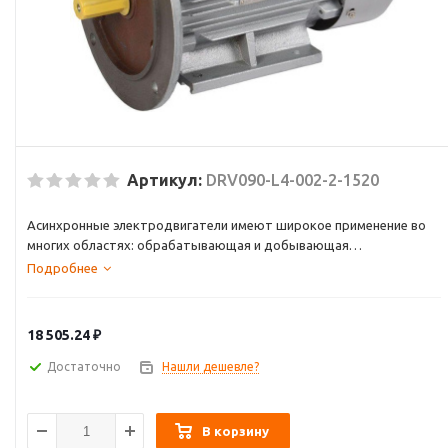
Артикул:
DRV090-L4-002-2-1520
Асинхронные электродвигатели имеют широкое применение во
многих областях: обрабатывающая и добывающая
промышленность, строительство и ЖКХ, энергетика и транспорт.
Подробнее
Электродвигатели незаменимы при использовании в
вентиляторах, насосах, транспортёрах, обрабатывающих
станках, смесителях, механизмах перемещения, затворах и
18 505.24
₽
задвижках, компрессорах и др.
Достаточно
Нашли дешевле?
В корзину