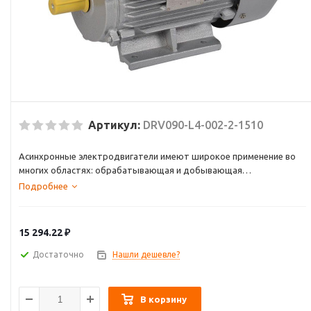
Артикул:
DRV090-L4-002-2-1510
Асинхронные электродвигатели имеют широкое применение во
многих областях: обрабатывающая и добывающая
промышленность, строительство и ЖКХ, энергетика и транспорт.
Подробнее
Электродвигатели незаменимы при использовании в
вентиляторах, насосах, транспортёрах, обрабатывающих
станках, смесителях, механизмах перемещения, затворах и
15 294.22
₽
задвижках, компрессорах и др.
Достаточно
Нашли дешевле?
В корзину