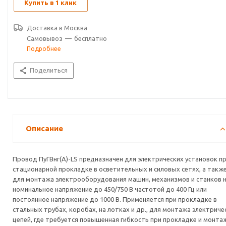
15°C.Гарантийный срок эксплуатации 3 года.
Купить в 1 клик
Доставка в
Москва
Самовывоз
—
бесплатно
Подробнее
Поделиться
Описание
Провод ПуГВнг(А)-LS предназначен для электрических установок п
стационарной прокладке в осветительных и силовых сетях, а такж
для монтажа электрооборудования машин, механизмов и станков 
номинальное напряжение до 450/750 В частотой до 400 Гц или
постоянное напряжение до 1000 В. Применяется при прокладке в
стальных трубах, коробах, на лотках и др., для монтажа электриче
цепей, где требуется повышенная гибкость при прокладке и монта