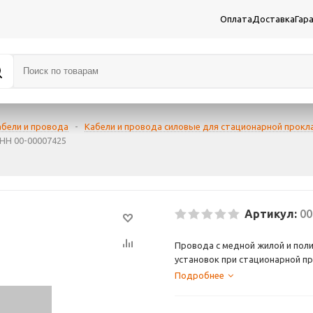
Оплата
Доставка
Гар
абели и провода
-
Кабели и провода силовые для стационарной прокл
 НН 00-00007425
Артикул:
00
Провода с медной жилой и пол
установок при стационарной пр
электрооборудования, машин, 
Подробнее
450/750 В включительно, часто
предназначен для прокладки в 