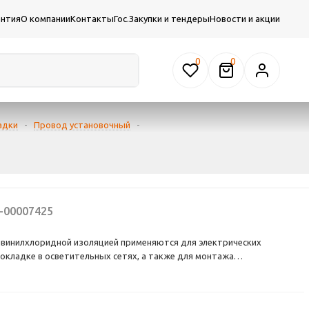
антия
О компании
Контакты
Гос.Закупки и тендеры
Новости и акции
0
адки
-
Провод установочный
-
-00007425
ивинилхлоридной изоляцией применяются для электрических
окладке в осветительных сетях, а также для монтажа
механизмов и станков на номинальное переменное напряжение до
той до 400 Гц или постоянное напряжение до 1000. Провод ПуГВ
стальных трубах,коробах, на лотках и др., для монтажа