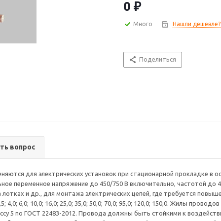
электрических цепей, где тре
0 ₽
сечения жил проводов, мм2: 0,75; 1,0;
Жилы проводов ПуГВ для услов
Много
Нашли дешевле?
должны соответствовать класс
воздействию пониженной темп
температуры окружающей сред
Поделиться
относительной влажности возд
безопасной эксплуатации и мон
Длительно допустимая темпера
Монтаж проводов должен произ
Радиус изгиба должен
быть не менее 5 номинальных 
диаметров.
Провода ПуГВ не должны распр
опасности по ГОСТ
ть вопрос
31565- 2012- О1. 8.2.5.4.
Транспортирование и хранение.
Транспортирование и хранение
няются для электрических установок при стационарной прокладке в о
Условия транспортирования и 
ное переменное напряжение до 450/750 В включительно, частотой до 4
внешней среды должны соответ
 лотках и др., для монтажа электрических цепей, где требуется повыш
Гарантии изготовителя.
4,0; 6,0; 10,0; 16,0; 25,0; 35,0; 50,0; 70,0; 95,0; 120,0; 150,0. Жилы пров
Изготовитель гарантирует соот
ссу 5 по ГОСТ 22483-2012. Провода должны быть стойкими к воздейс
2010 при соблюдении