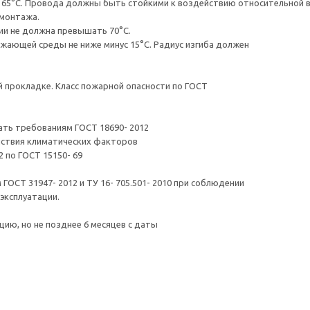
65°C. Провода должны быть стойкими к воздействию относительной 
потребителем условий хранения
 монтажа.
Гарантийный срок эксплуатации-
ии не должна превышать 70°C.
Гарантийный срок исчисляют с 
ающей среды не ниже минус 15°C. Радиус изгиба должен
изготовления.
 прокладке. Класс пожарной опасности по ГОСТ
ть требованиям ГОСТ 18690- 2012
йствия климатических факторов
 по ГОСТ 15150- 69
ОСТ 31947- 2012 и ТУ 16- 705.501- 2010 при соблюдении
эксплуатации.
цию, но не позднее 6 месяцев с даты