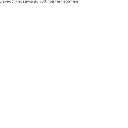
влажности воздуха до 98% при температуре
, транспортирования, монтажа и эксплуатации.
 3 года.
даты ввода проводов в эксплуатацию, но не позднее 6 месяцев с даты