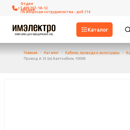
+7 499 707-18-12
Каталог
Главная
-
Каталог
-
Кабели, провода и аксессуары
-
К
Провод А 35 (м) Балткабель 10008