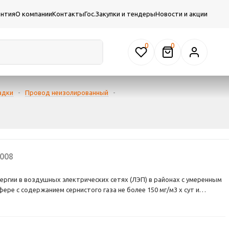
антия
О компании
Контакты
Гос.Закупки и тендеры
Новости и акции
0
адки
-
Провод неизолированный
-
008
ергии в воздушных электрических сетях (ЛЭП) в районах с умеренным
ере с содержанием сернистого газа не более 150 мг/м3 х сут и