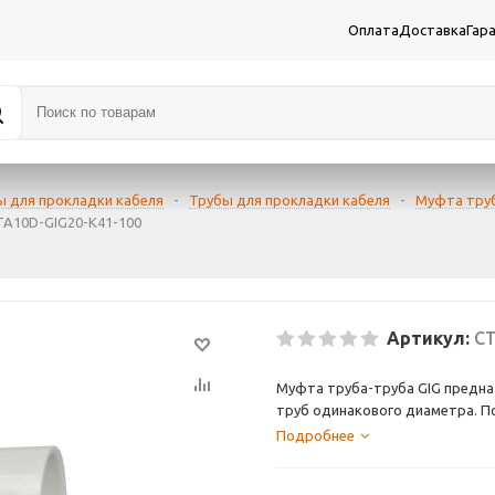
Оплата
Доставка
Гар
ы для прокладки кабеля
-
Трубы для прокладки кабеля
-
Муфта тру
TA10D-GIG20-K41-100
Артикул:
CT
Муфта труба-труба GIG предназ
труб одинакового диаметра. П
Подробнее