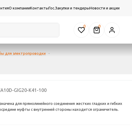
антия
О компании
Контакты
Гос.Закупки и тендеры
Новости и акции
0
бы для электропроводки
-
A10D-GIG20-K41-100
начена для прямолинейного соединения жестких гладких и гибких
осредине муфты с внутренней стороны находится ограничитель.