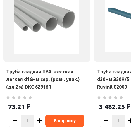
Труба гладкая ПВХ жесткая
Труба гладка
легкая d16мм сер. (розн. упак.)
d20мм 350Н/5 
(дл.2м) DKC 62916R
Ruvinil 82000
73.21
₽
3 482.25
₽
В корзину