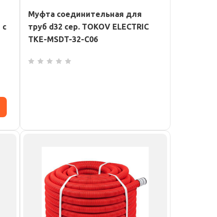
Муфта соединительная для
 с
труб d32 сер. TOKOV ELECTRIC
TKE-MSDT-32-C06