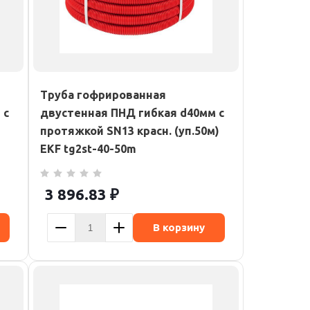
Труба гофрированная
 с
двустенная ПНД гибкая d40мм с
протяжкой SN13 красн. (уп.50м)
EKF tg2st-40-50m
3 896.83
₽
В корзину