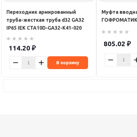
Переходник армированный
Муфта вводна
труба-жесткая труба d32 GA32
ГОФРОМАТИК 
IP65 IEK CTA10D-GA32-K41-020
805.02
₽
114.20
₽
В корзину