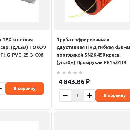
я ПВХ жесткая
Труба гофрированная
сер. (дл.3м) TOKOV
двустенная ПНД гибкая d50мм
-THG-PVC-25-3-C06
протяжкой SN26 450 красн.
(уп.50м) Промрукав PR15.0113
4 843.86
₽
В корзину
В корзину