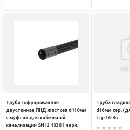
Труба гофрированная
Труба гладка
двустенная ПНД жесткая d110мм
d16мм сер. (д
с муфтой для кабельной
trg-16-3n
канализации SN12 1030Н черн.