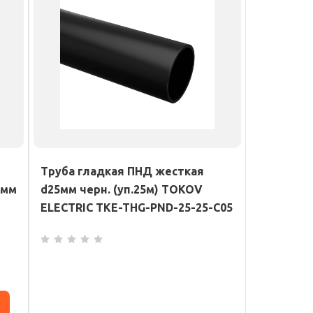
Труба гладкая ПНД жесткая
0мм
d25мм черн. (уп.25м) TOKOV
ELECTRIC TKE-THG-PND-25-25-C05