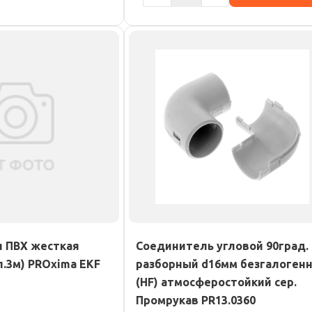
я ПВХ жесткая
Соединитель угловой 90град.
л.3м) PROxima EKF
разборный d16мм безгалоген
(HF) атмосферостойкий сер.
Промрукав PR13.0360