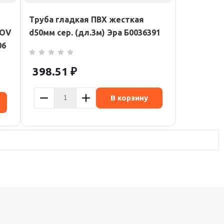
Труба гладкая ПВХ жесткая
KOV
d50мм сер. (дл.3м) Эра Б0036391
06
398.51
₽
В корзину