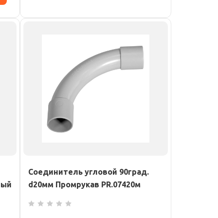
Соединитель угловой 90град.
ный
d20мм Промрукав PR.07420м