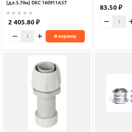
(дл.5.70м) DKC 160911A57
83.50
₽
2 405.80
₽
В корзину