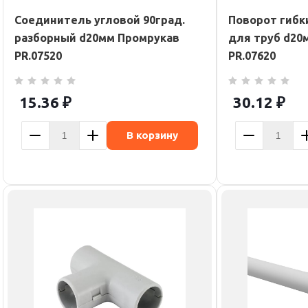
Соединитель угловой 90град.
Поворот гибк
разборный d20мм Промрукав
для труб d20
PR.07520
PR.07620
15.36
₽
30.12
₽
В корзину