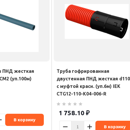
я ПНД жесткая
Труба гофрированная
СМ2 (уп.100м)
двустенная ПНД жесткая d11
с муфтой красн. (уп.6м) IEK
CTG12-110-K04-006-R
1 758.10
₽
В корзину
В корзину