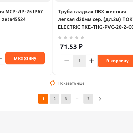
я МСР-ЛР-25 IP67
Труба гладкая ПВХ жесткая
zeta45524
легкая d20мм сер. (дл.2м) TO
ELECTRIC TKE-THG-PVC-20-2-C
71.53
₽
В корзину
В корзину
Показать еще
1
2
3
7