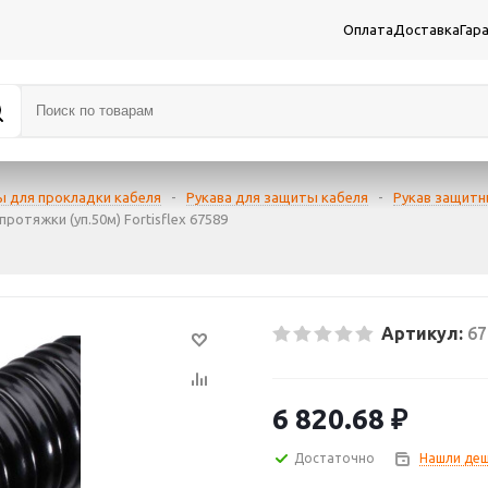
Оплата
Доставка
Гар
ы для прокладки кабеля
-
Рукава для защиты кабеля
-
Рукав защитн
отяжки (уп.50м) Fortisflex 67589
Артикул:
67
6 820.68
₽
Достаточно
Нашли деш