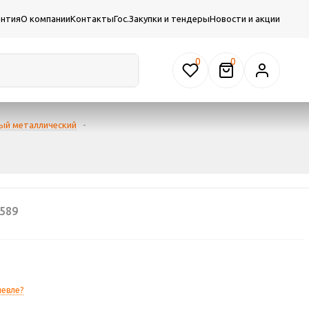
антия
О компании
Контакты
Гос.Закупки и тендеры
Новости и акции
0
ый металлический
-
589
евле?