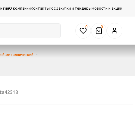
антия
О компании
Контакты
Гос.Закупки и тендеры
Новости и акции
0
ый металлический
-
ta42513