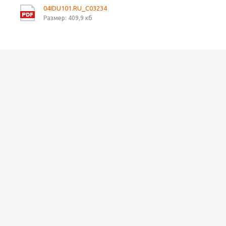
04IDU101.RU_C03234
Размер: 409,9 кб