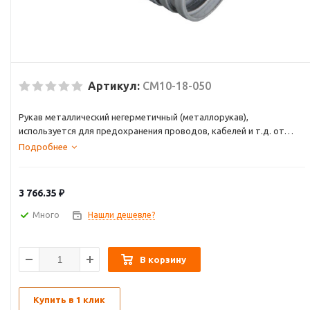
Артикул:
CM10-18-050
Рукав металлический негерметичный (металлорукав),
используется для предохранения проводов, кабелей и т.д. от
механических повреждений и повышения пожаробезопасности.
Подробнее
Также иногда используется для транспортирования сыпучих
крупнодисперсных веществ в промышленных установках.
3 766.35
₽
Рукав металлический негерметичный соответствует требованиям
ТУ 4833-001-57393508-2007.
Много
Нашли дешевле?
В корзину
Купить в 1 клик