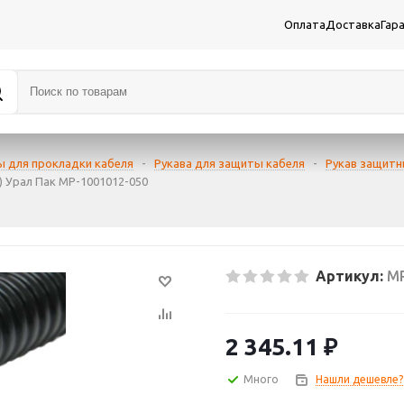
Оплата
Доставка
Гар
ы для прокладки кабеля
-
Рукава для защиты кабеля
-
Рукав защитн
) Урал Пак МР-1001012-050
Артикул:
МР
2 345.11
₽
Много
Нашли дешевле?