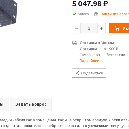
системы, существенно сокраща
5 047.98
₽
листовых лотков ДКС предупре
высота лотка – 100 мм, ширина 
Много
Нашли дешевле?
"сталь, оцинкованная по метод
В к
Доставка в
Москва
Доставка
—
от 900 ₽
Самовывоз
—
бесплатно
Подробнее
Поделиться
вы
Задать вопрос
адки кабеля как в помещении, так и на открытом воздухе. Лотки отл
создает дополнительное ребро жесткости, что увеличивает несущую 