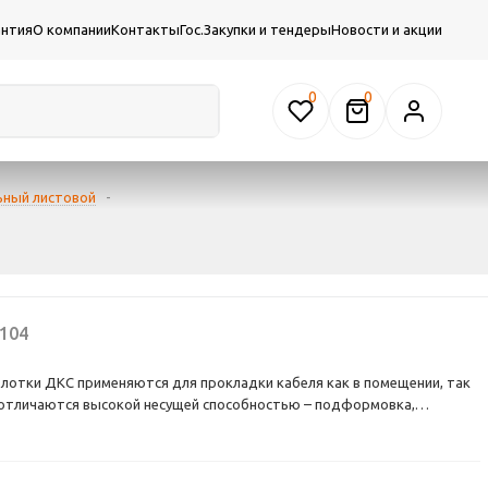
антия
О компании
Контакты
Гос.Закупки и тендеры
Новости и акции
0
ьный листовой
-
104
отки ДКС применяются для прокладки кабеля как в помещении, так
 отличаются высокой несущей способностью – подформовка,
е этой продукции, создает дополнительное ребро жесткости, что
сть системы до 54%. При применении крышки и уплотнителей может
лагозащиты до IP 44. Метод соединения "мама-папа" применяемый для