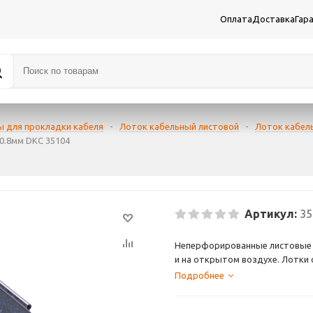
Оплата
Доставка
Гар
ы для прокладки кабеля
-
Лоток кабельный листовой
-
Лоток кабел
0.8мм DKC 35104
Артикул:
35
Неперфорированные листовые л
и на открытом воздухе. Лотки
производимая при производств
Подробнее
увеличивает несущую способно
достигаться степень пыле- и в