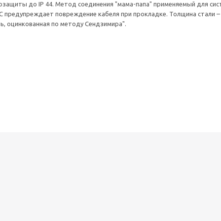
гозащиты до IP 44. Метод соединения "мама-папа" применяемый для си
предупреждает повреждение кабеля при прокладке. Толщина стали – 0,
аль, оцинкованная по методу Сендзимира".