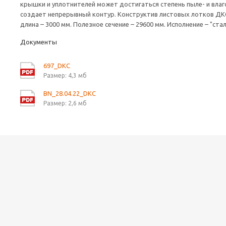
крышки и уплотнителей может достигаться степень пыле- и вла
создает непрерывный контур. Конструктив листовых лотков ДКС 
длина – 3000 мм. Полезное сечение – 29600 мм. Исполнение – "ст
Документы
697_DKC
Размер: 4,3 мб
BN_28.04.22_DKC
Размер: 2,6 мб