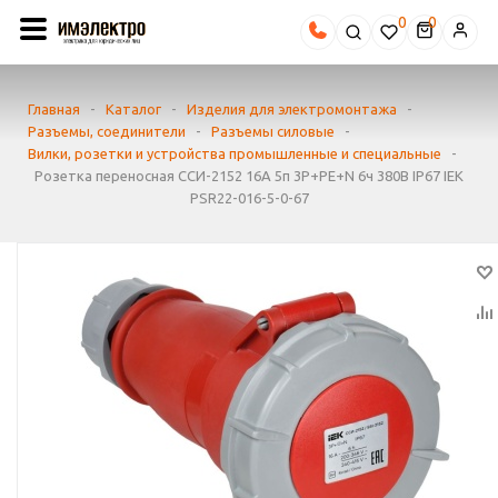
0
Главная
-
Каталог
-
Изделия для электромонтажа
-
Разъемы, соединители
-
Разъемы силовые
-
Вилки, розетки и устройства промышленные и специальные
-
Розетка переносная ССИ-2152 16А 5п 3P+PE+N 6ч 380В IP67 IEK
PSR22-016-5-0-67