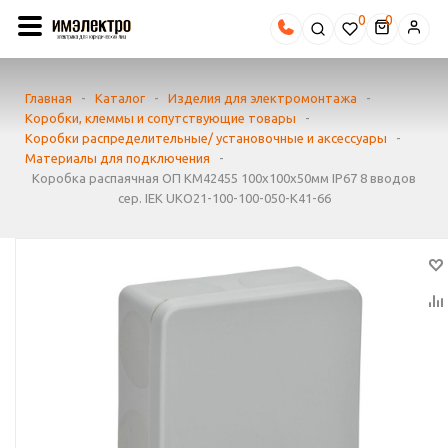
0
Главная
-
Каталог
-
Изделия для электромонтажа
-
Коробки, клеммы и сопутствующие товары
-
Коробки распределительные/ установочные и аксессуары
-
Материалы для подключения
-
Коробка распаячная ОП КМ42455 100х100х50мм IP67 8 вводов
сер. IEK UKO21-100-100-050-K41-66