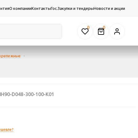
антия
О компании
Контакты
Гос.Закупки и тендеры
Новости и акции
0
 крепежные
-
H90-D048-300-100-K01
ешевле?