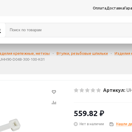
Оплата
Доставка
Гар
зделия крепежные, метизы
-
Втулки, резьбовые шпильки
-
Изделия
 UHH90-D048-300-100-K01
Артикул:
UH
559.82
₽
Нет в наличии
Нашли д