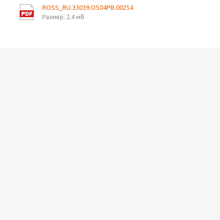
ROSS_RU.33039.OS04PB.00254
Размер: 2,4 мб