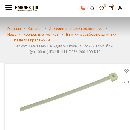
0
Главная
-
Каталог
-
Изделия для электромонтажа
-
Изделия крепежные, метизы
-
Втулки, резьбовые шпильки
-
Изделия крепежные
-
Хомут 3.6х200мм P4.6 для экстрем. высоких темп. беж.
(уп.100шт) IEK UHH11-D036-200-100-K10