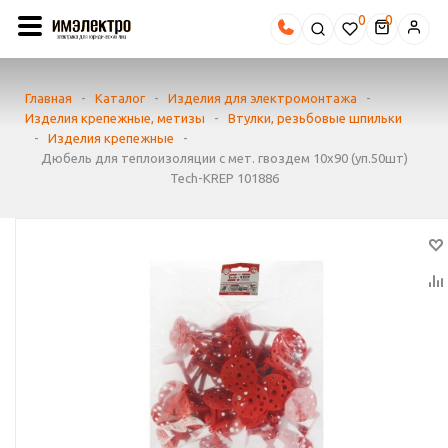
0
Главная
-
Каталог
-
Изделия для электромонтажа
-
Изделия крепежные, метизы
-
Втулки, резьбовые шпильки
-
Изделия крепежные
-
Дюбель для теплоизоляции с мет. гвоздем 10х90 (уп.50шт)
Tech-KREP 101886